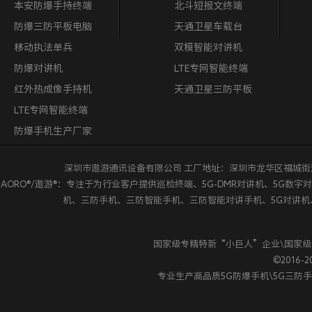
本安防爆手持终端
北斗短报文终端
防爆三防平板电脑
天通卫星车载台
移动执法单兵
双模智能对讲机
防爆对讲机
LTE专网智能终端
红外热成像手持机
天通卫星三防平板
LTE专网智能终端
防爆手机生产厂家
深圳市遨游通讯设备有限公司 工厂地址：深圳市龙华区福城街道鸿荣源·鸿创科
AORO®/遨游®：专注于为行业客户提供巡检终端、5G-DMR对讲机、5G数
机、三防手机、三防智能手机、三防智能对讲手机、5G对讲机、
国家级专精特新“小巨人”企业\国家
©2016-20
专业生产高品质5G防爆手机\5G三防手