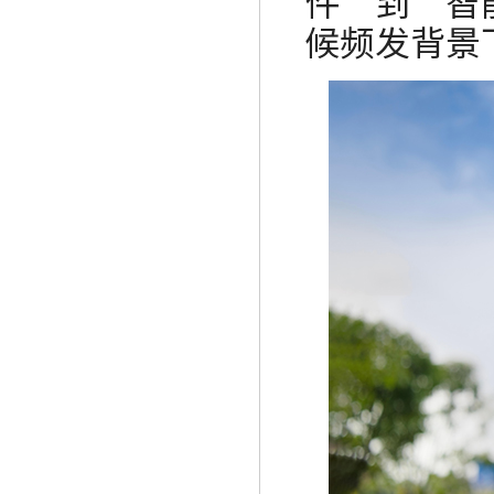
件”到“智
候频发背景