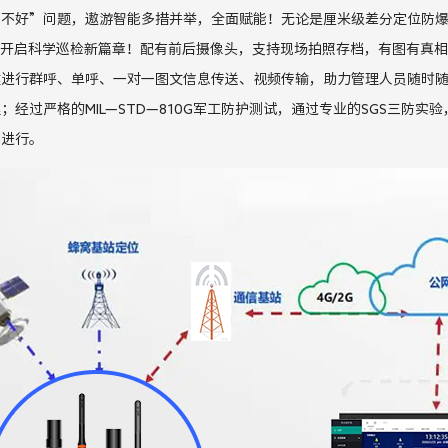
管不好”问题，遨游智能多措并举，全面赋能！无论是厘米级差分定位防
开启科学巡检新篇章！配有前后摄像头，支持现场拍照存档，有图有真相
键进行群呼、单呼、一对一图文信息传送、视频传输，助力管理人员随时
理；
经过严格的
MIL
—
STD
—
810G
军工防护测试，通过专业的
SGS
三防实验
期进行。