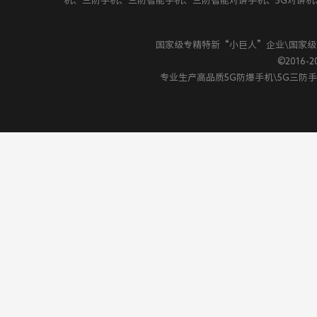
机、三防手机、三防智能手机、三防智能对讲手机、5G对讲机、
国家级专精特新“小巨人”企业\国家
©2016-20
专业生产高品质5G防爆手机\5G三防手