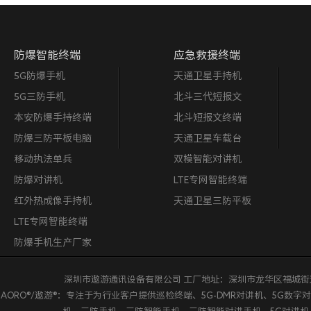
防爆智能终端
应急救援终端
5G防爆手机
天通卫星手持机
5G三防手机
北斗三代短报文
本安防爆手持终端
北斗短报文终端
防爆三防平板电脑
天通卫星车载台
移动执法单兵
双模智能对讲机
防爆对讲机
LTE专网智能终端
红外热成像手持机
天通卫星三防平板
LTE专网智能终端
防爆手机生产厂家
深圳市遨游通讯设备有限公司 工厂地址：深圳市龙华区福城街道鸿荣源·鸿创科
AORO®/遨游®：专注于为行业客户提供巡检终端、5G-DMR对讲机、5G数